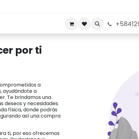
+58412
nos
Politicas de Garantia
Sobre nosotros
cer
por ti
 comprometidos a
a, ayudándote a
cer. Te brindamos una
us deseos y necesidades.
nda física, donde podrás
segurando así una compra
ra ti, por eso ofrecemos