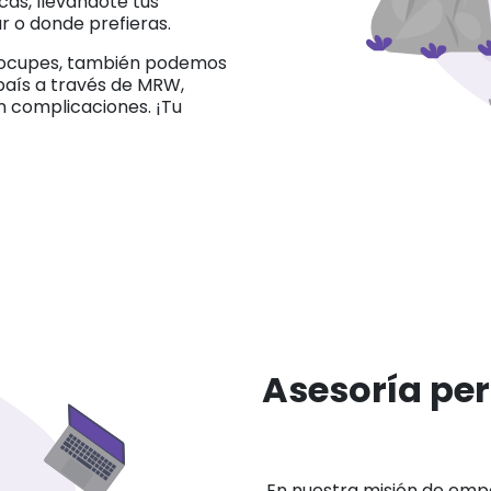
cas, llevándote tus
r o donde prefieras.
reocupes, también podemos
 país a través de MRW,
n complicaciones. ¡Tu
Asesoría per
En nuestra misión de empa