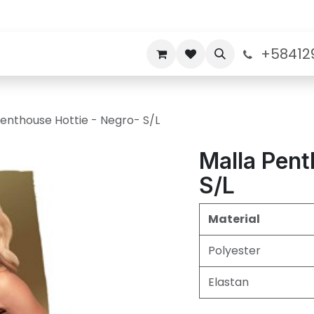
+58412
nos
Politicas de Garantia
Sobre nosotros
Penthouse Hottie - Negro- S/L
Malla Pent
S/L
Material
Polyester
Elastan