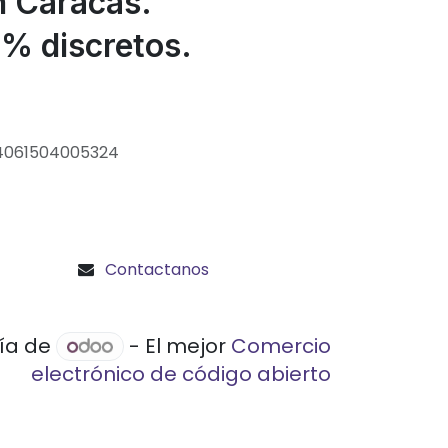
n Caracas.
% discretos.
4061504005324
Contactanos
gía de
- El mejor
Comercio
electrónico de código abierto