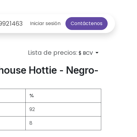
9921463
Iniciar sesión
Contáctenos
Lista de precios:
$ BCV
house Hottie - Negro-
%
92
8