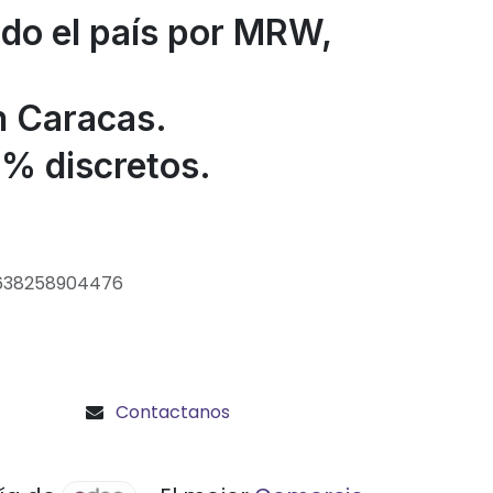
odo el país por MRW,
n Caracas.
% discretos.
638258904476
Contactanos