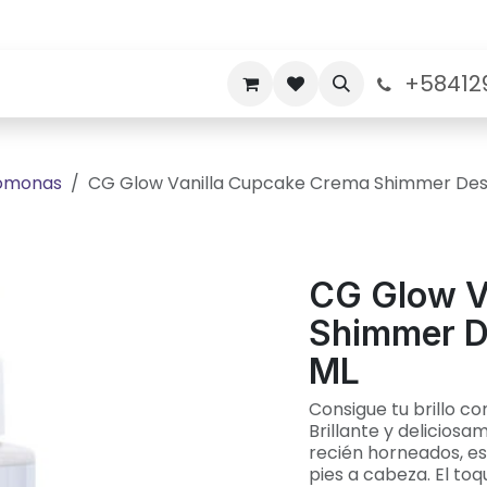
+58412
nos
Politicas de Garantia
Sobre nosotros
romonas
CG Glow Vanilla Cupcake Crema Shimmer Deste
CG Glow V
Shimmer De
ML
Consigue tu brillo c
Brillante y delicios
recién horneados, es
pies a cabeza. El toq