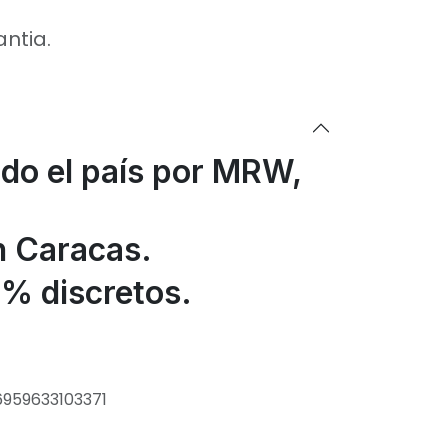
antia.
odo el país por MRW,
n Caracas.
% discretos.
6959633103371