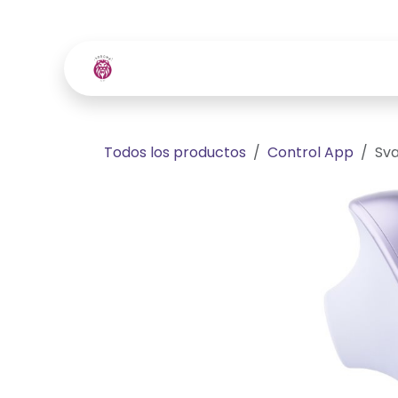
Ir al contenido
Inicio
Tienda
Contácte
Todos los productos
Control App
Sva