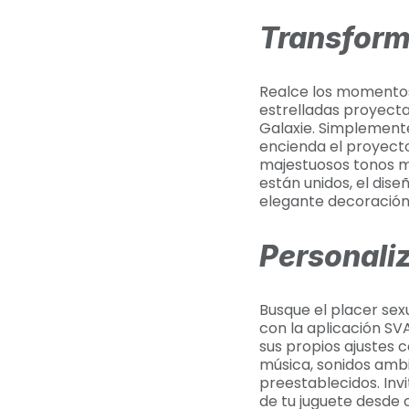
Transform
Realce los momentos
estrelladas proyecta
Galaxie. Simplemente
encienda el proyecto
majestuosos tonos m
están unidos, el dis
elegante decoración
Personali
Busque el placer sex
con la aplicación SV
sus propios ajustes c
música, sonidos am
preestablecidos. Inv
de tu juguete desde 