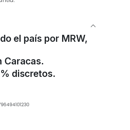
antia.
odo el país por MRW,
n Caracas.
% discretos.
796494101230