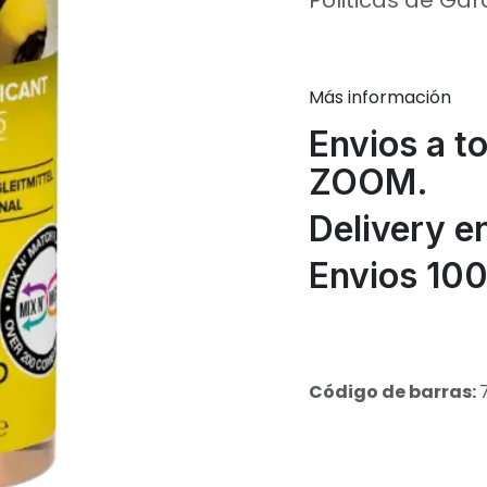
Politicas de Gar
Más información
Envios a t
ZOOM.
Delivery e
Envios 100
Código de barras: