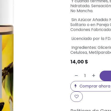
Y cuando termines, se
hidratada. Sensació
No Mancha.
Sin Azúcar Añadido 
Solitario o en Parej
Condones Fabricado 
Licenciado por la FD
Ingredientes: Glice
Celulosa, Metilparab
14,00
$
Comprar ahora