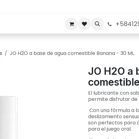
+58412
nos
Politicas de Garantia
Sobre nosotros
s
JO H2O a base de agua comestible Banana - 30 ML
JO H2O a 
comestibl
El lubricante con sa
permite disfrutar de 
Con una fórmula a b
deslizamiento sensua
son perfectos para 
para el juego oral.