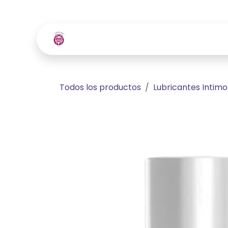
Ir al contenido
Inicio
Tienda
Contácte
Todos los productos
Lubricantes Intimo