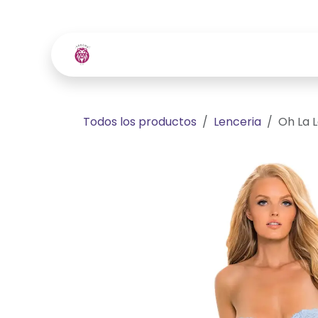
Ir al contenido
Inicio
Tienda
Contácte
Todos los productos
Lenceria
Oh La 