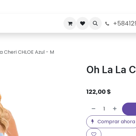
+58412
nos
Politicas de Garantia
Sobre nosotros
La Cheri CHLOE Azul - M
Oh La La C
122,00
$
Comprar ahora