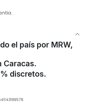
antia.
odo el país por MRW,
n Caracas.
% discretos.
841143199578