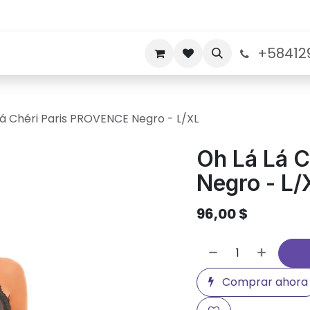
+58412
nos
Politicas de Garantia
Sobre nosotros
Lá Chéri Paris PROVENCE Negro - L/XL
Oh Lá Lá 
Negro - L/
96,00
$
Comprar ahora