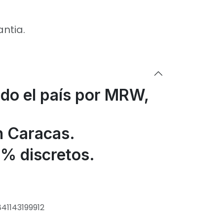
antia.
odo el país por MRW,
n Caracas.
% discretos.
841143199912