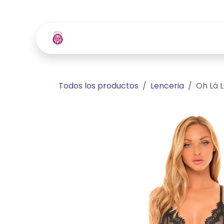
Ir al contenido
Inicio
Tienda
Contácte
Todos los productos
Lenceria
Oh Lá 