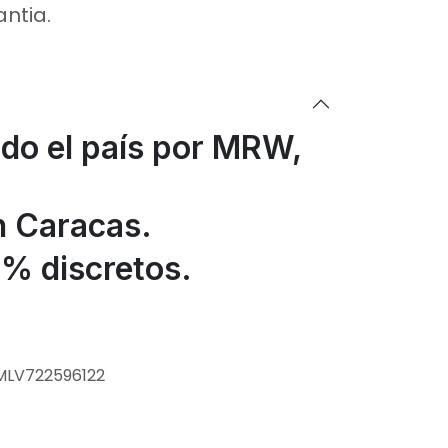
antia.
odo el país por MRW,
n Caracas.
% discretos.
MLV722596122