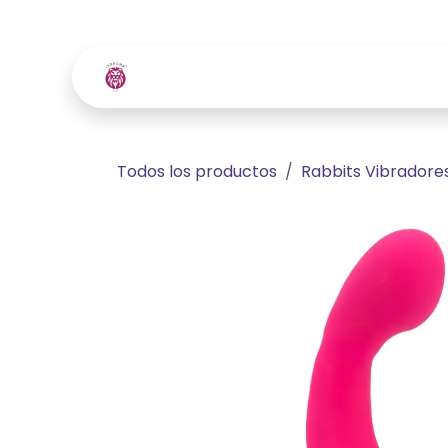
Ir al contenido
Inicio
Tienda
Contácte
Todos los productos
Rabbits Vibradore